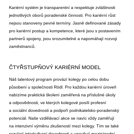
Kariérní systém je transparentní a respektuje zvláštnosti
jednotlivých oborů poradenské činnosti. Pro kariérní růst
nejsou stanoveny pevné termíny. Jasně definované zásady
pro kariérní postup a kompetence, které jsou s postavením
partnerů spojeny, jsou srozumitelné a napomáhají rozvoji
zaměstnanců.
ČTYŘSTUPŇOVÝ KARIÉRNÍ MODEL
Náš talentový program provází kolegy po celou dobu
působení u společnosti Rödl. Pro každou kariérní úroveň
nabízíme praktická školení zaměřená na příslušné úkoly
a odpovědnosti, ve kterých kolegové posílí profesní
a sociální dovednosti a podpoří podnikatelsko-poradenský
potenciál. Naše vzdělávací akce se navíc vždy zaměřují
na intenzivní výměnu zkušeností mezi kolegy. Tím se také
rozvíjejí interkulturní dovednosti a upevňují mezinárodní